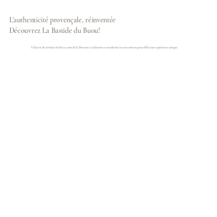
L'authenticité provençale, réinventée
Découvrez La Bastide du Buou!
Un havre de sérénité niché au cœur de la Provence, où histoire et modernité se rencontrent pour offrir une expérience unique.