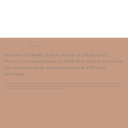
La Bastide du Buou
Bienvenue à La Bastide du Buou, un joyau de charme niché à
Puyvert. Cette ancienne ferme du XVIIIe siècle, rénovée avec soin en
1989, invite à un voyage intemporel au cœur de la Provence
authentique.
Entourée par un magnifique parc de 4 hectares planté d'oliviers, de lavandes, d'amandiers, et de mûriers-platanes, notre maison offre
cinq appartements spacieux, prêts à accueillir confortablement jusqu'à 25 personnes. Plongez dans l'esprit d'une bastide traditionnelle
où chaque coin et recoin raconte l'histoire et la beauté de la région.